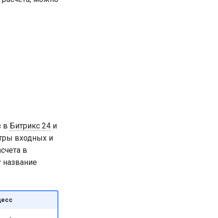
с
в
Битрикс 24
и
тры входных и
счета в
у название
цесс