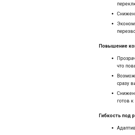
перекл
Снижени
Экономи
перезво
Повышение ко
Прозрач
что пов
Возможн
сразу в
Снижени
готов к
Гибкость под 
Адаптив