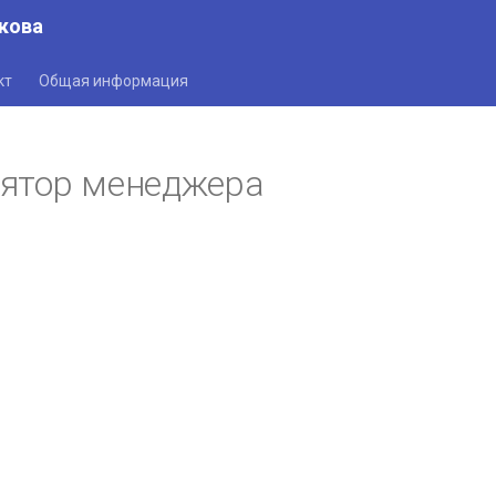
кова
кт
Общая информация
ятор менеджера