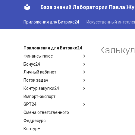
База знаний Лаборатории Павла Жу
Приложения для Битрикс24
Искусственный интелле
Калькул
Приложения для Битрикс24
Финансы плюс
Бонус24
Финансы плюс - обзор
Личный кабинет
Поступления
Обзор приложения
Поток задач
Расходы
Описание интерфейса
Обзор приложения
Контур закупки24
Акты
Меню настройки
Режим клиента
Обзор приложения
Импорт-экспорт
План платежей (рассрочка)
Настройка бонусных планов
Режим менеджера
Настройка приложения
Введение
GPT24
Статистика продаж
Примеры настроек бонусных
Настройки
Функции приложения
планов
Смена ответственного
Финансовые организации
Интеграция с приложениями
Настройки
Введение
Федресурс
ЦФО
Настройки приложения
Контур+
Отчеты
Примеры использования