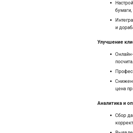
Настрой
бумаги,
Интегра
и дораб
Улучшение кли
Онлайн-
посчита
Профес
Снижени
цена пр
Аналитика и о
Сбор да
коррект
Выявлен