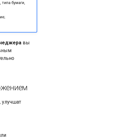
 типа бумаги,
ие;
енеджера
вы
ивным
тельно
ложением
 улучшат
или