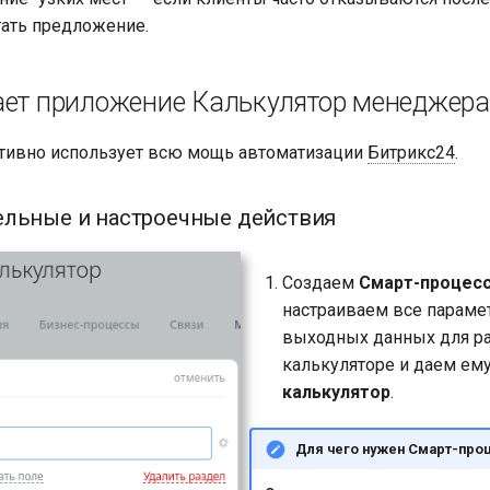
ать предложение.
ает приложение Калькулятор менеджера
тивно использует всю мощь автоматизации
Битрикс24
.
ельные и настроечные действия
Создаем
Смарт-процес
настраиваем все параме
выходных данных для ра
калькуляторе и даем ем
калькулятор
.
Для чего нужен Смарт-про