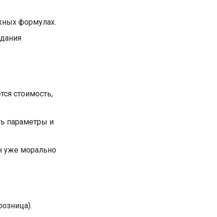
жных формулах.
идания
тся стоимость,
ть параметры и
он уже морально
розница).