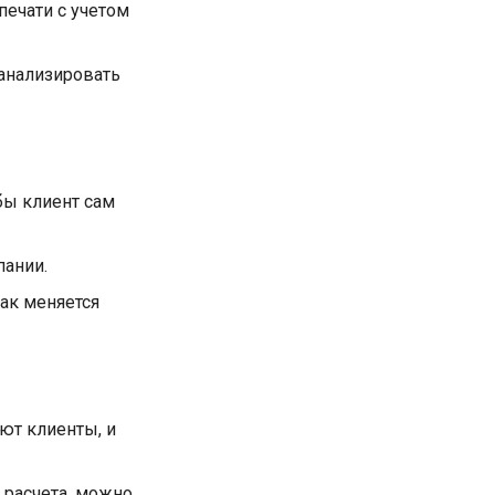
печати с учетом
 анализировать
бы клиент сам
ании.
ак меняется
ют клиенты, и
 расчета, можно