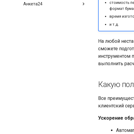
приложения
стоимость пе
Анкета24
Описание интерфейса
Обзор приложения
формат бумаг
Описание интерфейса в
приложения
Рабочее окно приложения
Обзор приложения
сделке
время изгото
Настройка приложения
ЭДО из CRM/Клиенты
Описание интерфейса
Работа с чат-ботом
и т.д.
Настройка динамических
Настройка приложения
Создание новой анкеты
Кластеризация клиентов
сущностей
Настройка приложения
На любой нест
сможете подго
инструментом п
выполнить расч
Какую пол
Все преимущес
клиентский сер
Ускорение обр
Автомат