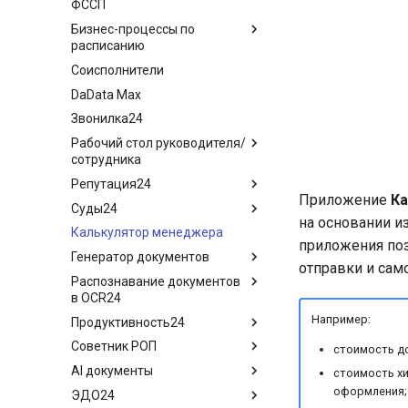
ФССП
Настройка приложения
Бизнес-процессы по
API Финансы+
расписанию
Часто задаваемые вопросы
Соисполнители
Обзор приложения
DaData Max
Настройка приложения
Звонилка24
Рабочий стол руководителя/
сотрудника
Репутация24
Обзор приложения
Приложение
Ка
Суды24
Рабочий стол сотрудника
Обзор приложения
на основании 
Калькулятор менеджера
Рабочий стол руководителя
Результаты опросов
Обзор приложения
приложения поз
Генератор документов
Настройка анкеты
Порядок работы
отправки и сам
Распознавание документов
Настройка автоматизации
Настройка приложения
Обзор приложения
в OCR24
Формирование документов
Например:
Продуктивность24
Обзор приложения
Настройка шаблонов
Советник РОП
Настройка приложения
Обзор приложения
стоимость до
Синтаксис команд
AI документы
генератора
Настройки приложения
Обзор приложения
стоимость хи
оформления;
ЭДО24
Примеры шаблонов
Описание интерфейса
Обзор приложения