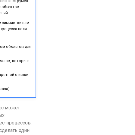
ьный инструмент
 объектов
ений.
и химчистки нам
процесса поля
ком объектов для
иалов, которые
аретной стяжки
каза)
сс может
ых
ес-процессов.
 сделать один