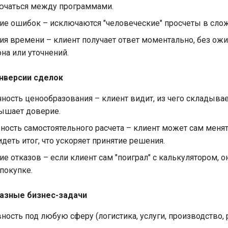
ючаться между программами.
е ошибок – исключаются "человеческие" просчеты в сло
я времени – клиент получает ответ моментально, без ож
на или уточнений.
нверсии сделок
ность ценообразования – клиент видит, из чего складывае
ышает доверие.
ость самостоятельного расчета – клиент может сам меня
идеть итог, что ускоряет принятие решения.
е отказов – если клиент сам "поиграл" с калькулятором, 
 покупке.
разные бизнес-задачи
ность под любую сферу (логистика, услуги, производство, 