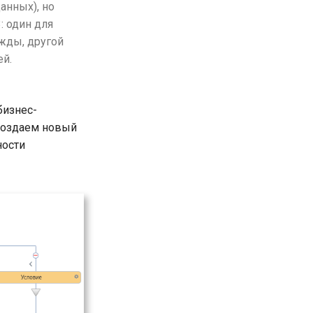
анных), но
: один для
жды, другой
ей.
бизнес-
создаем новый
ности