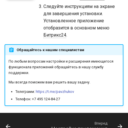
Следуйте инструкциям на экране
для завершения установки.
Установленное приложение
отобразится в основном меню
Битрикс24
.
Обращайтесь к нашим специалистам
По любым вопросам настройки и расширения имеющегося
функционала приложений обращайтесь в нашу службу
поддержки.
Мы всегда поможем вам решить вашу задачу.
Телеграмм:
https://t.me/pavzhukov
Телефон: +7 495 124-84-27
Вперед