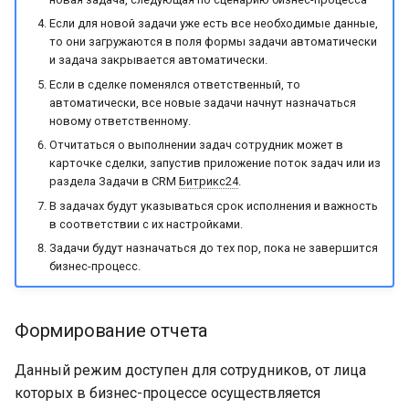
Если для новой задачи уже есть все необходимые данные,
то они загружаются в поля формы задачи автоматически
и задача закрывается автоматически.
Если в сделке поменялся ответственный, то
автоматически, все новые задачи начнут назначаться
новому ответственному.
Отчитаться о выполнении задач сотрудник может в
карточке сделки, запустив приложение поток задач или из
раздела Задачи в CRM
Битрикс24
.
В задачах будут указываться срок исполнения и важность
в соответствии с их настройками.
Задачи будут назначаться до тех пор, пока не завершится
бизнес-процесс.
Формирование отчета
Данный режим доступен для сотрудников, от лица
которых в бизнес-процессе осуществляется