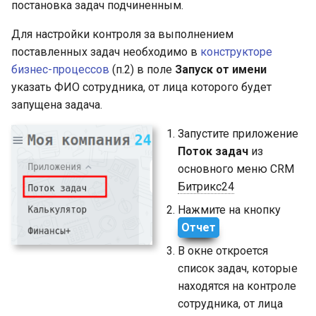
постановка задач подчиненным.
Для настройки контроля за выполнением
поставленных задач необходимо в
конструкторе
бизнес-процессов
(п.2) в поле
Запуск от имени
указать ФИО сотрудника, от лица которого будет
запущена задача.
Запустите приложение
Поток задач
из
основного меню CRM
Битрикс24
Нажмите на кнопку
Отчет
В окне откроется
список задач, которые
находятся на контроле
сотрудника, от лица