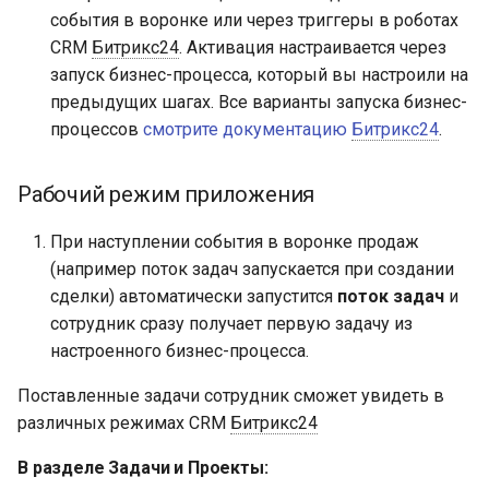
события в воронке или через триггеры в роботах
CRM
Битрикс24
. Активация настраивается через
запуск бизнес-процесса, который вы настроили на
предыдущих шагах. Все варианты запуска бизнес-
процессов
смотрите документацию
Битрикс24
.
Рабочий режим приложения
При наступлении события в воронке продаж
(например поток задач запускается при создании
сделки) автоматически запустится
поток задач
и
сотрудник сразу получает первую задачу из
настроенного бизнес-процесса.
Поставленные задачи сотрудник сможет увидеть в
различных режимах CRM
Битрикс24
В разделе Задачи и Проекты: