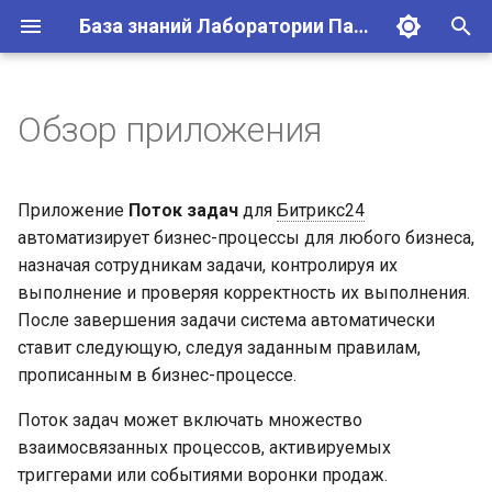
База знаний Лаборатории Павла Жукова
И
н
Обзор приложения
Финансы плюс - обзор
Обзор приложения
Обзор приложения
Какую пользу вы получите
Введение
Введение
Обзор приложения
Обзор приложения
Обзор приложения
Обзор приложения
Обзор приложения
Обзор приложения
Обзор приложения
Обзор приложения
Обзор приложения
Обзор приложения
Обзор приложения
Что такое токен
Возможные неполадки
и
при пользовании
ц
приложением Поток задач
Поступления
Описание интерфейса
Режим клиента
Функции приложения
Настройки приложения
Настройка приложения
Рабочий стол сотрудника
Результаты опросов
Порядок работы
Формирование
Настройка приложения
Настройки приложения
Описание интерфейса
Описание интерфейса
Рабочее окно приложения
Описание интерфейса
Интеграция Yandex и Сбер
Установка без Маркет24
Приложение
Поток задач
для
Битрикс24
документов
приложения
приложения
и
автоматизирует бизнес-процессы для любого бизнеса,
Как работает приложение
Расходы
Меню настройки
Режим менеджера
Настройки
Примеры использования
Рабочий стол руководителя
Настройка анкеты
Настройка приложения
ЭДО из CRM/Клиенты
Создание новой анкеты
Как составить запрос
Установка на коробку
назначая сотрудникам задачи, контролируя их
а
Поток задач
Настройка шаблонов
Описание интерфейса в
Настройка приложения
(Корпоративный портал)
выполнение и проверяя корректность их выполнения.
сделке
Акты
Настройка бонусных
Настройки
Настройка автоматизации
Настройка приложения
Примеры запросов
л
После завершения задачи система автоматически
Подготовительный этап
планов
Синтаксис команд
Настройка динамических
ставит следующую, следуя заданным правилам,
и
генератора
Работа с чат-ботом
сущностей
План платежей (рассрочка)
Интеграция с
прописанным в бизнес-процессе.
Рабочий режим
з
Примеры настроек
приложениями
приложения
бонусных планов
Примеры шаблонов
Кластеризация клиентов
Статистика продаж
Поток задач может включать множество
а
взаимосвязанных процессов, активируемых
ц
В разделе Задачи и
Настройка приложения
Финансовые организации
триггерами или событиями воронки продаж.