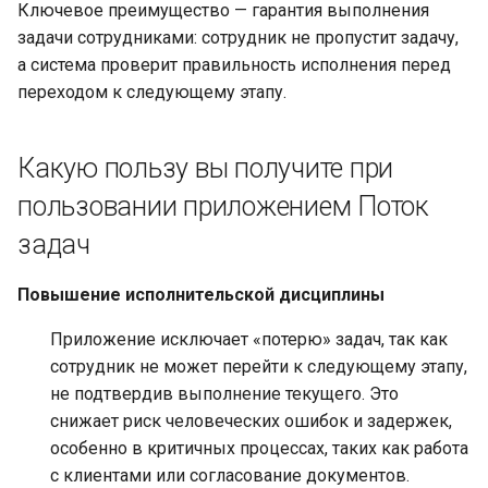
Проекты:
Ключевое преимущество — гарантия выполнения
и
ЦФО
задачи сотрудниками: сотрудник не пропустит задачу,
я
В карточке сделки
а система проверит правильность исполнения перед
Отчеты
переходом к следующему этапу.
п
При запуске
о
приложения Поток
Настройка приложения
Какую пользу вы получите при
задач
и
API Финансы+
пользовании приложением Поток
с
Формирование отчета
задач
Часто задаваемые
к
Установка в Битрикс24
вопросы
а
Повышение исполнительской дисциплины
Приложение исключает «потерю» задач, так как
сотрудник не может перейти к следующему этапу,
не подтвердив выполнение текущего. Это
снижает риск человеческих ошибок и задержек,
особенно в критичных процессах, таких как работа
с клиентами или согласование документов.