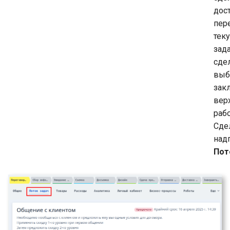
дос
пер
тек
зад
сде
выб
зак
вер
раб
Сде
над
Пот