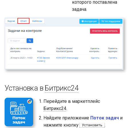
которого поставлена
задача.
Установка в
Битрикс24
Перейдите в маркетплейс
Битрикс24
.
Найдите приложение
Поток задач
и
нажмите кнопку
.
Установить