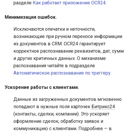
разделе
Как работает приложение OCR24
.
Минимизация ошибок.
Исключаются опечатки и неточности,
возникающие при ручном переносе информации
из документов в CRM. OCR24 гарантирует
корректное распознавание реквизитов, дат, сумм
и других критичных данных. О механизме
распознавания читайте в подразделе
Автоматическое распознавание по триггеру
.
Ускорение работы с клиентами.
Данные из загруженных документов мгновенно
попадают в нужные поля карточек
Битрикс24
(контакты, сделки, компании). Это ускоряет
оформление сделок, обработку заявок и
коммуникацию с клиентами. Подробнее — в