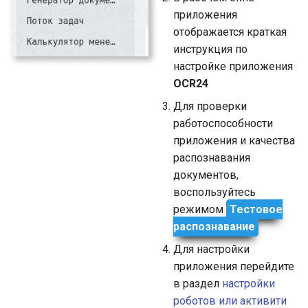
приложения
отображается краткая
инструкция по
настройке приложения
OCR24
Для проверки
работоспособности
приложения и качества
распознавания
документов,
воспользуйтесь
режимом
Тестовое
распознавание
Для настройки
приложения перейдите
в раздел
настройки
роботов или активити