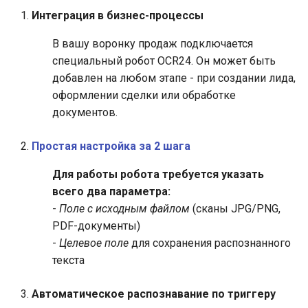
Интеграция в бизнес-процессы
В вашу воронку продаж подключается
специальный робот OCR24. Он может быть
добавлен на любом этапе - при создании лида,
оформлении сделки или обработке
документов.
Простая настройка за 2 шага
Для работы робота требуется указать
всего два параметра:
-
Поле с исходным файлом
(сканы JPG/PNG,
PDF-документы)
-
Целевое поле
для сохранения распознанного
текста
Автоматическое распознавание по триггеру