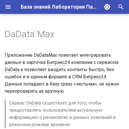
База знаний Лаборатории Павла Жукова
И
н
DaData Max
Финансы плюс - обзор
Обзор приложения
Обзор приложения
Обзор приложения
Введение
Введение
Обзор приложения
Какую пользу вы получите
Обзор приложения
Обзор приложения
Обзор приложения
Обзор приложения
Обзор приложения
Обзор приложения
Обзор приложения
Обзор приложения
Обзор приложения
Обзор приложения
Что такое токен
Возможные неполадки
и
при пользовании
ц
приложением DaDataMax
Поступления
Описание интерфейса
Режим клиента
Настройка приложения
Функции приложения
Настройки приложения
Настройка приложения
Рабочий стол сотрудника
Результаты опросов
Порядок работы
Формирование
Настройка приложения
Настройки приложения
Описание интерфейса
Описание интерфейса
Рабочее окно приложения
Описание интерфейса
Интеграция Yandex и Сбер
Установка без Маркет24
Приложение DaDataMax помогает интегрировать
документов
приложения
приложения
и
данные в карточке
Битрикс24
компании с сервисом
Как работает приложение
Расходы
Меню настройки
Режим менеджера
Настройки
Примеры использования
Рабочий стол руководителя
Настройка анкеты
Настройка приложения
ЭДО из CRM/Клиенты
Создание новой анкеты
Как составить запрос
Установка на коробку
DaData
и позволяет вводить контакты быстро, без
а
DaDataMax
Настройка шаблонов
Описание интерфейса в
Настройка приложения
(Корпоративный портал)
ошибок и в едином формате в CRM
Битрикс24
.
сделке
Акты
Настройка бонусных
Настройки
Настройка автоматизации
Настройка приложения
Примеры запросов
л
Данные попадают в базу сразу «чистыми», не нужно
Установка в Битрикс24
планов
Синтаксис команд
Настройка динамических
перепроверять их вручную.
и
генератора
Работа с чат-ботом
сущностей
План платежей (рассрочка)
Интеграция с
з
Примеры настроек
приложениями
Сервис
DaData
существует для того, чтобы
бонусных планов
Примеры шаблонов
Кластеризация клиентов
Статистика продаж
предоставлять пользователям актуальную
а
информацию о реквизитах и данных компаний в
ц
Настройка приложения
Финансовые организации
реальном режиме времени.