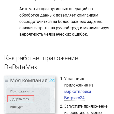
Автоматизация рутинных операций по
обработке данных позволяет компаниям
сосредоточиться на более важных задачах,
снижая затраты на ручной труд и минимизируя
вероятность человеческих ошибок.
Как работает приложение
DaDataMax
Установите
приложение из
маркетплейса
Битрикс24
Запустите приложение
из основного меню