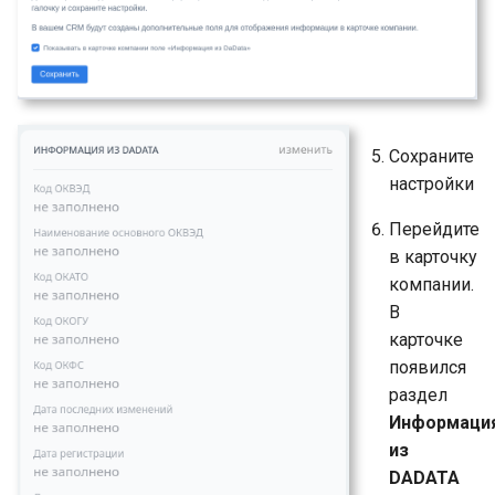
Сохраните
настройки
Перейдите
в карточку
компании.
В
карточке
появился
раздел
Информаци
из
DADATA