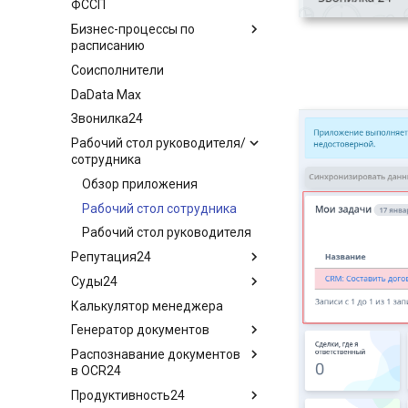
ФССП
Настройка приложения
Бизнес-процессы по
API Финансы+
расписанию
Часто задаваемые вопросы
Соисполнители
Обзор приложения
DaData Max
Настройка приложения
Звонилка24
Рабочий стол руководителя/
сотрудника
Обзор приложения
Рабочий стол сотрудника
Рабочий стол руководителя
Репутация24
Суды24
Обзор приложения
Калькулятор менеджера
Результаты опросов
Обзор приложения
Генератор документов
Настройка анкеты
Порядок работы
Распознавание документов
Настройка автоматизации
Настройка приложения
Обзор приложения
в OCR24
Формирование документов
Продуктивность24
Обзор приложения
Настройка шаблонов