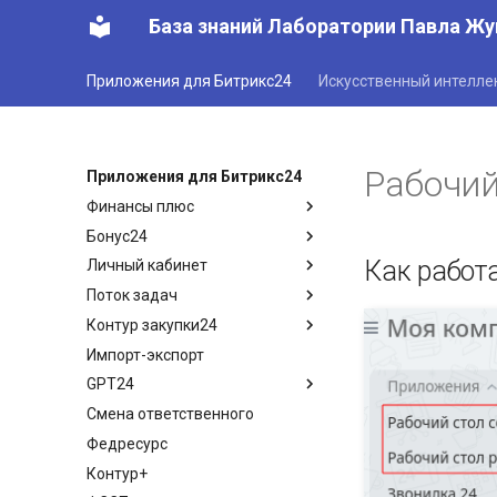
База знаний Лаборатории Павла Жу
Приложения для Битрикс24
Искусственный интелле
Рабочий
Приложения для Битрикс24
Финансы плюс
Бонус24
Финансы плюс - обзор
Как работ
Личный кабинет
Поступления
Обзор приложения
Поток задач
Расходы
Описание интерфейса
Обзор приложения
Контур закупки24
Акты
Меню настройки
Режим клиента
Обзор приложения
Импорт-экспорт
План платежей (рассрочка)
Настройка бонусных планов
Режим менеджера
Настройка приложения
Введение
GPT24
Статистика продаж
Примеры настроек бонусных
Настройки
Функции приложения
планов
Смена ответственного
Финансовые организации
Интеграция с приложениями
Настройки
Введение
Федресурс
ЦФО
Настройки приложения
Контур+
Отчеты
Примеры использования