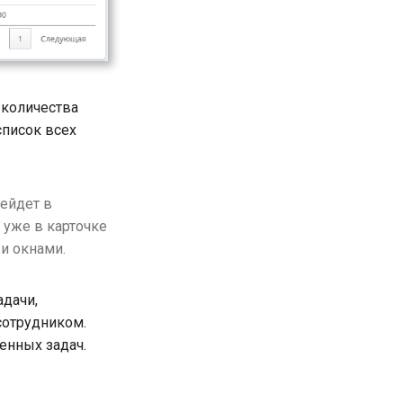
 количества
список всех
рейдет в
к уже в карточке
и окнами.
адачи,
сотрудником.
ченных задач.