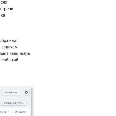
всех
Встречи
ика
ображает
 задачам
вает календарь
 событий.